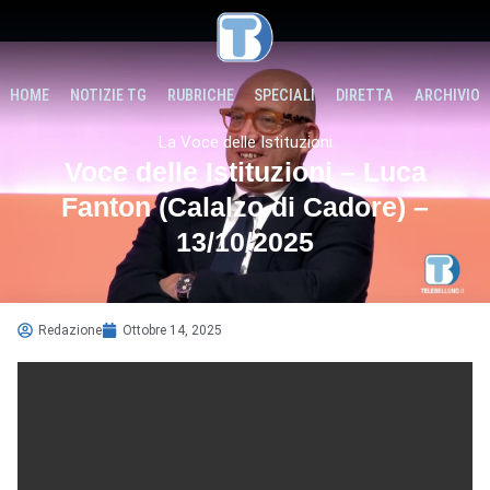
HOME
NOTIZIE TG
RUBRICHE
SPECIALI
DIRETTA
ARCHIVIO
La Voce delle Istituzioni
Voce delle Istituzioni – Luca
Fanton (Calalzo di Cadore) –
13/10/2025
Redazione
Ottobre 14, 2025