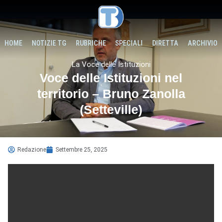
HOME
NOTIZIE TG
RUBRICHE
SPECIALI
DIRETTA
ARCHIVIO
La Voce delle Istituzioni
Voce delle Istituzioni nel
territorio – Bruno Zanolla
(Setteville)
Redazione
Settembre 25, 2025