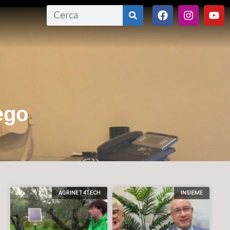
nego
AGRINET4TECH
INSIEME