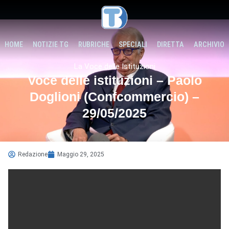
HOME
NOTIZIE TG
RUBRICHE
SPECIALI
DIRETTA
ARCHIVIO
La Voce delle Istituzioni
Voce delle istituzioni – Paolo
Doglioni (Confcommercio) –
29/05/2025
Redazione
Maggio 29, 2025