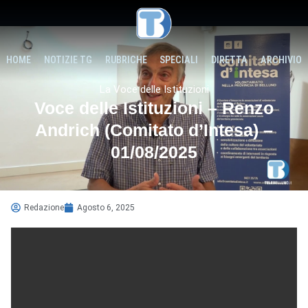
HOME
NOTIZIE TG
RUBRICHE
SPECIALI
DIRETTA
ARCHIVIO
La Voce delle Istituzioni
Voce delle Istituzioni – Renzo
Andrich (Comitato d’Intesa) –
01/08/2025
Redazione
Agosto 6, 2025