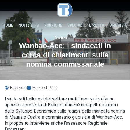
HOME
NOTIZIE TG
RUBRICHE
SPECIALI
DIRETTA
ARCHIVIO
Notizie TG
Wanbao-Acc: i sindacati in
cerca di chiarimenti sulla
nomina commissariale
Redazione
Marzo 31, 2020
I sindacati bellunesi del settore metalmeccanico fanno
appello al prefetto di Belluno affinchè interpelli il ministro
dello Sviluppo Economico sulle ragioni della mancata nomina
di Maurizio Castro a commissario giudiziale di Wanbao-Acc.
In proposito interviene anche l’assessore Regionale
Donazzan.