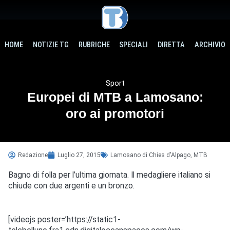
HOME
NOTIZIE TG
RUBRICHE
SPECIALI
DIRETTA
ARCHIVIO
Sport
Europei di MTB a Lamosano:
oro ai promotori
Redazione
Luglio 27, 2015
Lamosano di Chies d'Alpago
,
MTB
Bagno di folla per l’ultima giornata. Il medagliere italiano si
chiude con due argenti e un bronzo.
[videojs poster=’https://static1-