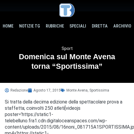
HOME
NOTIZIE TG
RUBRICHE
SPECIALI
DIRETTA
ARCHIVIO
Sport
Domenica sul Monte Avena
torna “Sportissima”
Redazione
Agosto 17, 2015
Monte Avena
,
Sportissima
Si tratta della decima edizione della spettacolare prova a
staffetta; coinvolti 250 atleti[videojs
poster=’https://static1-
telebelluno.fra1.cdn.digitaloceanspaces.com/wp-
content/uploads/2015/08/16noni_081715A1SPORTISSIMA.jp
mp4=’https://static1-