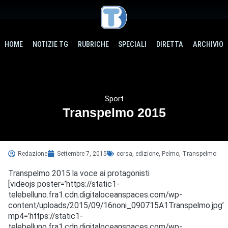
HOME
NOTIZIE TG
RUBRICHE
SPECIALI
DIRETTA
ARCHIVIO
Sport
Transpelmo 2015
Redazione
Settembre 7, 2015
corsa
,
edizione
,
Pelmo
,
Transpelmo
Transpelmo 2015 la voce ai protagonisti
[videojs poster=’https://static1-
telebelluno.fra1.cdn.digitaloceanspaces.com/wp-
content/uploads/2015/09/16noni_090715A1Transpelmo.jpg’
mp4=’https://static1-
telebelluno.fra1.cdn.digitaloceanspaces.com/wp-