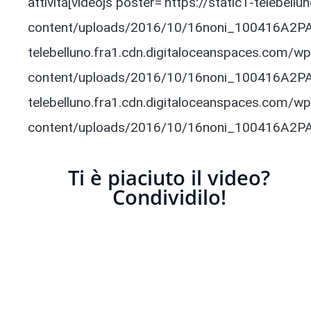
attività[videojs poster=’https://static1-telebel
content/uploads/2016/10/16noni_100416A2PALB
telebelluno.fra1.cdn.digitaloceanspaces.com/wp
content/uploads/2016/10/16noni_100416A2PAL
telebelluno.fra1.cdn.digitaloceanspaces.com/wp
content/uploads/2016/10/16noni_100416A2PAL
Ti è piaciuto il video?
Condividilo!