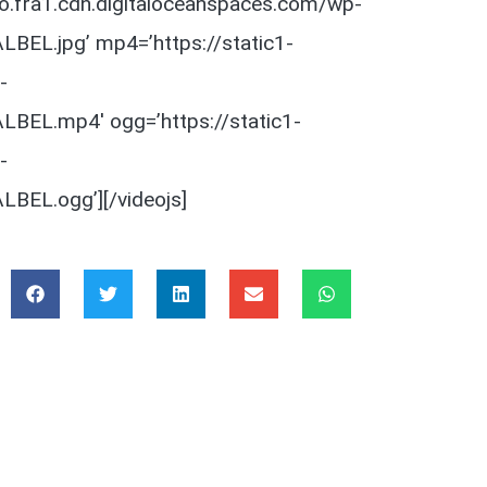
luno.fra1.cdn.digitaloceanspaces.com/wp-
EL.jpg’ mp4=’https://static1-
-
BEL.mp4′ ogg=’https://static1-
-
BEL.ogg’][/videojs]