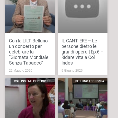
Con la LILT Belluno
IL CANTIERE – Le
un concerto per
persone dietro le
celebrare la
grandi opere | Ep.6 –
“Giornata Mondiale
Ridare vita a Col
Senza Tabacco”
Indes
22 Maggio 2026
5 Giugno 2026
CGIL INSIEME PER I DIRITTI
BELLUNO ECONOMIA