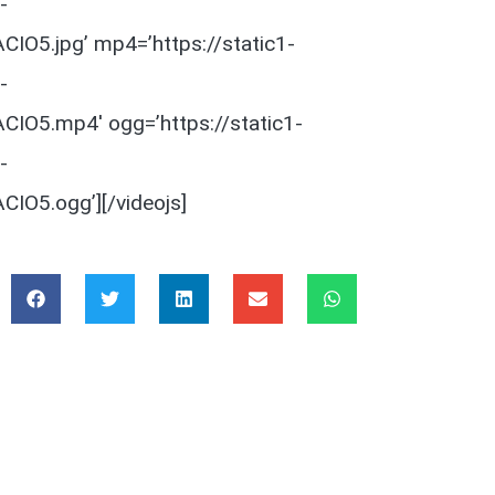
-
O5.jpg’ mp4=’https://static1-
-
O5.mp4′ ogg=’https://static1-
-
O5.ogg’][/videojs]