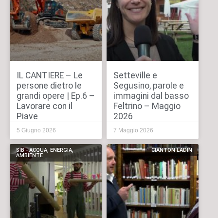
IL CANTIERE – Le
Setteville e
persone dietro le
Segusino, parole e
grandi opere | Ep.6 –
immagini dal basso
Lavorare con il
Feltrino – Maggio
Piave
2026
5 Giugno 2026
7 Maggio 2026
SIB - ACQUA, ENERGIA,
CIANTON LADIN
AMBIENTE