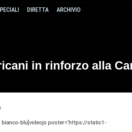
PECIALI
DIRETTA
ARCHIVIO
cani in rinforzo alla Can
i
ei bianco-blu[videojs poster=’https://static1-