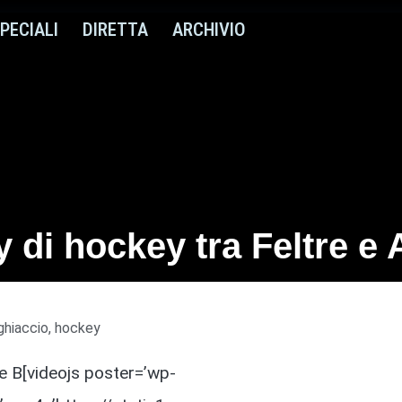
PECIALI
DIRETTA
ARCHIVIO
by di hockey tra Feltre e
ghiaccio
,
hockey
ie B[videojs poster=’wp-