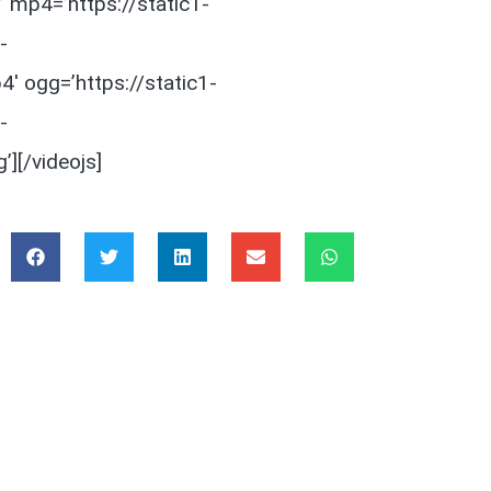
mp4=’https://static1-
-
 ogg=’https://static1-
-
][/videojs]