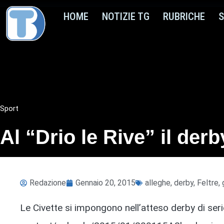
HOME
NOTIZIE TG
RUBRICHE
S
Sport
Al “Drio le Rive” il der
Redazione
Gennaio 20, 2015
alleghe
,
derby
,
Feltre
,
Le Civette si impongono nell’atteso derby di ser