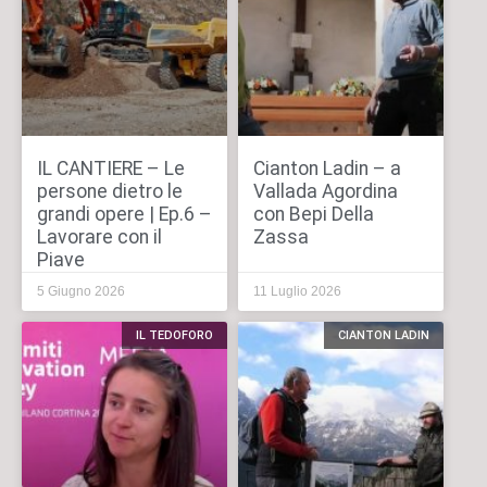
IL CANTIERE – Le
Cianton Ladin – a
persone dietro le
Vallada Agordina
grandi opere | Ep.6 –
con Bepi Della
Lavorare con il
Zassa
Piave
5 Giugno 2026
11 Luglio 2026
IL TEDOFORO
CIANTON LADIN