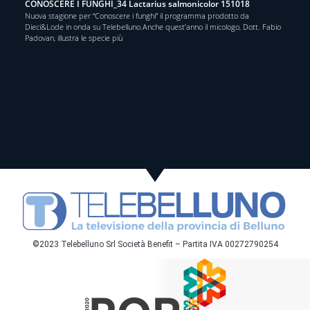
CONOSCERE I FUNGHI_34 Lactarius salmonicolor 151018
Nuova stagione per “Conoscere i funghi” il programma prodotto da
Dieci&Lode in onda su Telebelluno.Anche quest’anno il micologo, Dott. Fabio
Padovan, illustra le specie più
©2023 Telebelluno Srl Società Benefit – Partita IVA 00272790254