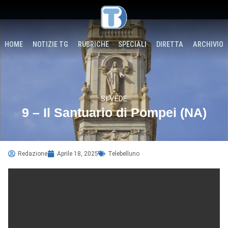
HOME
NOTIZIE TG
RUBRICHE
SPECIALI
DIRETTA
ARCHIVIO
SI VEDE
9 – Il Santuario di Pompei (NA)
Redazione
Aprile 18, 2025
Telebelluno