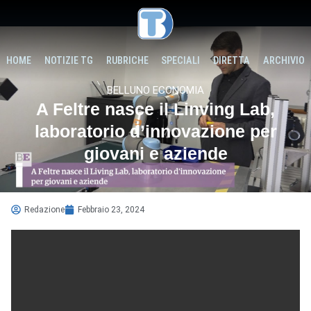
HOME
NOTIZIE TG
RUBRICHE
SPECIALI
DIRETTA
ARCHIVIO
BELLUNO ECONOMIA
A Feltre nasce il Linving Lab,
laboratorio d’innovazione per
giovani e aziende
Redazione
Febbraio 23, 2024