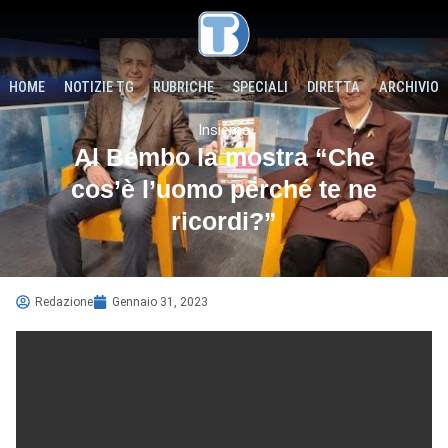
HOME
NOTIZIE TG
RUBRICHE
SPECIALI
DIRETTA
ARCHIVIO
Insieme
Al Bembo la mostra “Che
cos’è l’uomo perché te ne
ricordi?”
Redazione
Gennaio 31, 2023