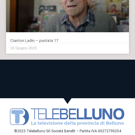
Cianton Ladin – puntata 17
20 Giugno 2026
©2023 Telebelluno Srl Società Benefit – Partita IVA 00272790254