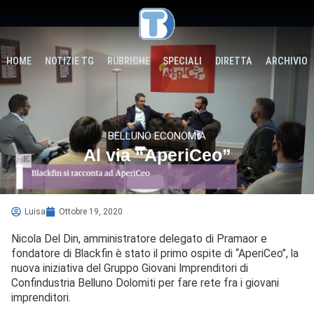
HOME
NOTIZIE TG
RUBRICHE
SPECIALI
DIRETTA
ARCHIVIO
BELLUNO ECONOMIA
Al via “AperiCeo”
Luisa
Ottobre 19, 2020
Nicola Del Din, amministratore delegato di Pramaor e
fondatore di Blackfin è stato il primo ospite di “AperiCeo”, la
nuova iniziativa del Gruppo Giovani Imprenditori di
Confindustria Belluno Dolomiti per fare rete fra i giovani
imprenditori.