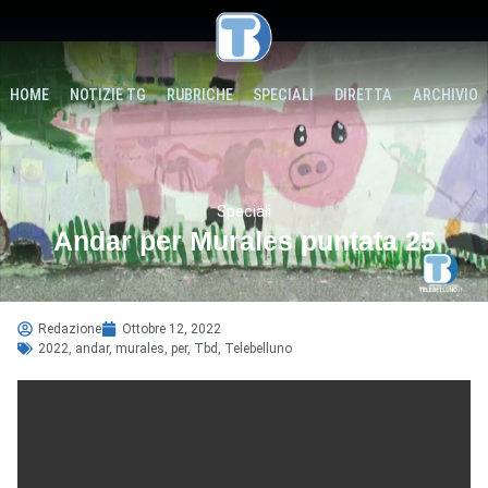
HOME
NOTIZIE TG
RUBRICHE
SPECIALI
DIRETTA
ARCHIVIO
Speciali
Andar per Murales puntata 25
Redazione
Ottobre 12, 2022
2022
,
andar
,
murales
,
per
,
Tbd
,
Telebelluno