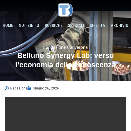
HOME
NOTIZIE TG
RUBRICHE
SPECIALI
DIRETTA
ARCHIVIO
Fondazione Cariverona
Belluno Synergy Lab: verso
l’economia della conoscenza
Redazione
Giugno 26, 2026