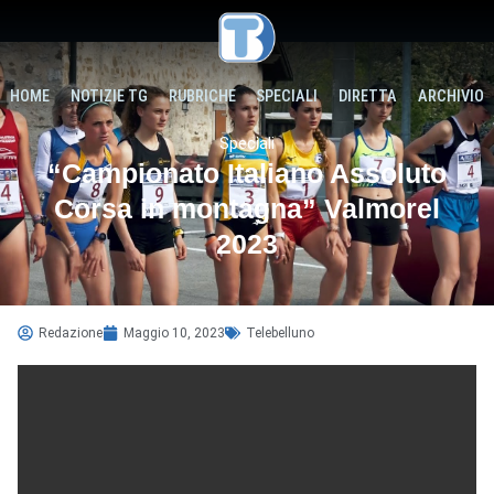
HOME
NOTIZIE TG
RUBRICHE
SPECIALI
DIRETTA
ARCHIVIO
Speciali
“Campionato Italiano Assoluto
Corsa in montagna” Valmorel
2023
Redazione
Maggio 10, 2023
Telebelluno