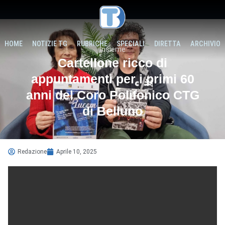
HOME
NOTIZIE TG
RUBRICHE
SPECIALI
DIRETTA
ARCHIVIO
Insieme
Cartellone ricco di
appuntamenti per i primi 60
anni del Coro Polifonico CTG
di Belluno
Redazione
Aprile 10, 2025