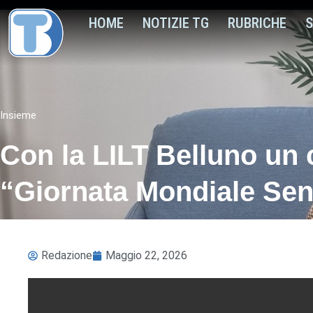
HOME
NOTIZIE TG
RUBRICHE
S
Insieme
Con la LILT Belluno un 
“Giornata Mondiale Se
Redazione
Maggio 22, 2026