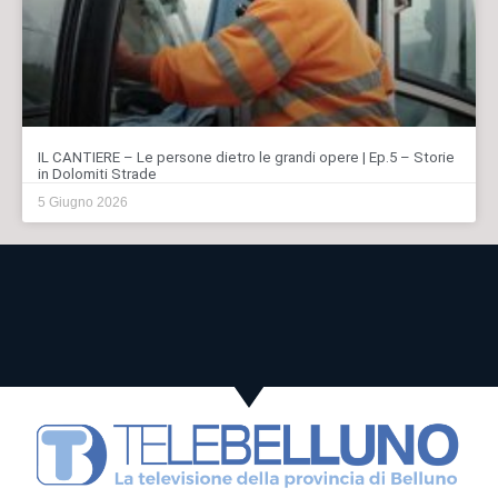
IL CANTIERE – Le persone dietro le grandi opere | Ep.5 – Storie
in Dolomiti Strade
5 Giugno 2026