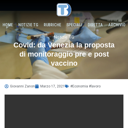
HOME
NOTIZIE TG
RUBRICHE
SPECIALI
DIRETTA
ARCHIVIO
Notizie TG
Covid: da Venezia la proposta
di monitoraggio pre e post
vaccino
Giovanni Zanon
Marzo 17, 2021
#Economia #lavoro