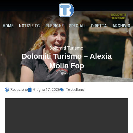
HOME
NOTIZIE TG
RUBRICHE
SPECIALI
DIRETTA
ARCHIVIO
Dolomiti Turismo
Dolomiti Turismo – Alexia
Molin Fop
Redazione
Giugno 17, 2026
Telebelluno