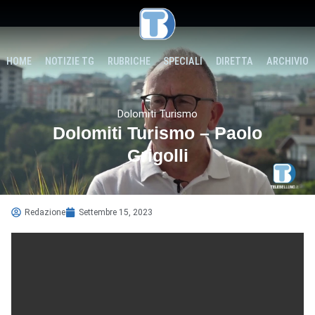
HOME
NOTIZIE TG
RUBRICHE
SPECIALI
DIRETTA
ARCHIVIO
Dolomiti Turismo
Dolomiti Turismo – Paolo
Grigolli
Redazione
Settembre 15, 2023