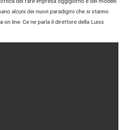
’ottica del fare impresa oggigiorno e dei modelli
asano alcuni dei nuovi paradigmi che si stanno
n line. Ce ne parla il direttore della Luiss