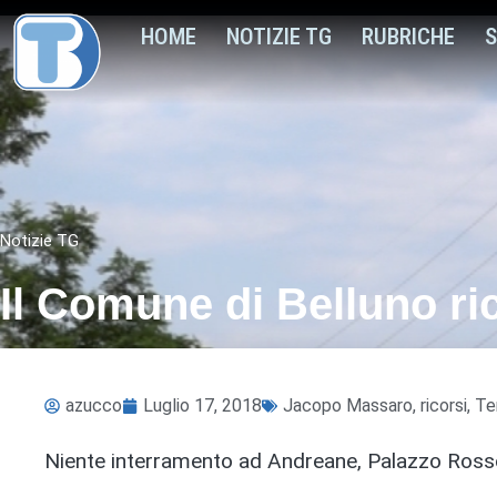
HOME
NOTIZIE TG
RUBRICHE
S
Notizie TG
Il Comune di Belluno ri
azucco
Luglio 17, 2018
Jacopo Massaro
,
ricorsi
,
Te
Niente interramento ad Andreane, Palazzo Rosso 