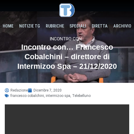
HOME
NOTIZIE TG
RUBRICHE
SPECIALI
DIRETTA
ARCHIVIO
INCONTRO CON...
Incontro con… Francesco
Cobalchini – direttore di
Intermizoo Spa – 21/12/2020
Redazione
Dicembre 7, 2020
francesco cobalchini
,
intermizoo spa
,
Telebelluno