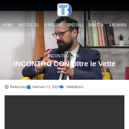
HOME
NOTIZIE TG
RUBRICHE
SPECIALI
DIRETTA
ARCHIVIO
INCONTRO CON...
INCONTRO CON Oltre le Vette
Redazione
Gennaio 13, 2026
Telebelluno