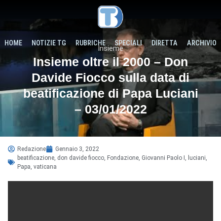
HOME
NOTIZIE TG
RUBRICHE
SPECIALI
DIRETTA
ARCHIVIO
Insieme
Insieme oltre il 2000 – Don
Davide Fiocco sulla data di
beatificazione di Papa Luciani
– 03/01/2022
Redazione
Gennaio 3, 2022
beatificazione
,
don davide fiocco
,
Fondazione
,
Giovanni Paolo I
,
luciani
,
Papa
,
vaticana