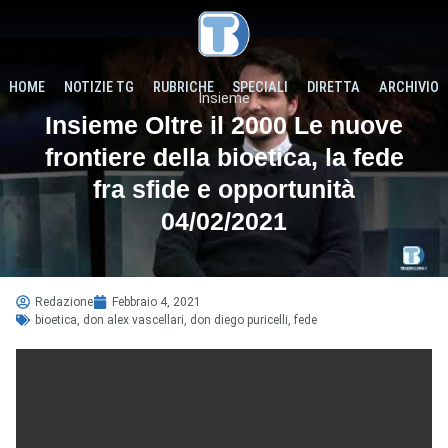
HOME
NOTIZIE TG
RUBRICHE
SPECIALI
DIRETTA
ARCHIVIO
Insieme
Insieme Oltre il 2000 Le nuove
frontiere della bioetica, la fede
fra sfide e opportunità
04/02/2021
Redazione
Febbraio 4, 2021
bioetica
,
don alex vascellari
,
don diego puricelli
,
fede