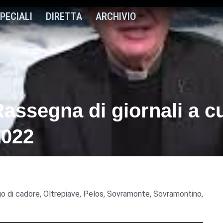
PECIALI
DIRETTA
ARCHIVIO
Rassegna di giornali a c
2022
go di cadore
,
Oltrepiave
,
Pelos
,
Sovramonte
,
Sovramontino
,