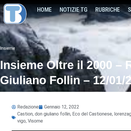
HOME
NOTIZIE TG
RUBRICHE
S
Insieme
Insieme Oltre il 2000 – 
Giuliano Follin – 12/01/
Redazione
Gennaio 12, 2022
Castion
,
don giuliano follin
,
Eco del Castionese
,
lorenza
vigo
,
Visome