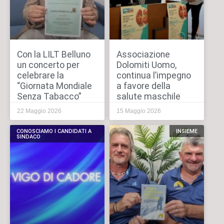
Con la LILT Belluno
Associazione
un concerto per
Dolomiti Uomo,
celebrare la
continua l’impegno
“Giornata Mondiale
a favore della
Senza Tabacco”
salute maschile
22 Maggio 2026
15 Maggio 2026
CONOSCIAMO I CANDIDATI A
INSIEME
SINDACO