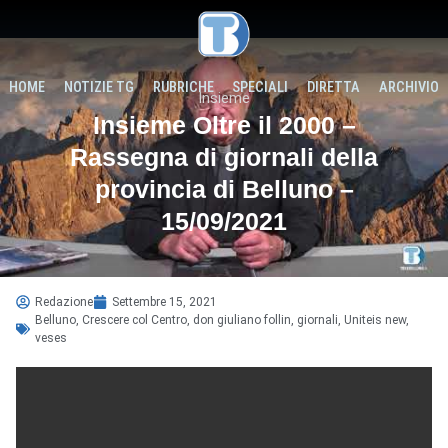
HOME
NOTIZIE TG
RUBRICHE
SPECIALI
DIRETTA
ARCHIVIO
Insieme
Insieme Oltre il 2000 –
Rassegna di giornali della
provincia di Belluno –
15/09/2021
Redazione
Settembre 15, 2021
Belluno
,
Crescere col Centro
,
don giuliano follin
,
giornali
,
Uniteis new
,
veses