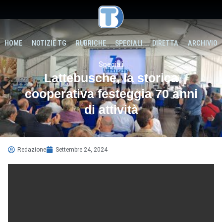
HOME
NOTIZIE TG
RUBRICHE
SPECIALI
DIRETTA
ARCHIVIO
Speciali
Lattebusche, la storica
cooperativa festeggia 70 anni
di attività
Redazione
Settembre 24, 2024