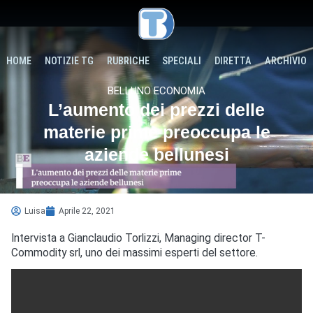
HOME
NOTIZIE TG
RUBRICHE
SPECIALI
DIRETTA
ARCHIVIO
BELLUNO ECONOMIA
L’aumento dei prezzi delle
materie prime preoccupa le
aziende bellunesi
Luisa
Aprile 22, 2021
Intervista a Gianclaudio Torlizzi, Managing director T-
Commodity srl, uno dei massimi esperti del settore.