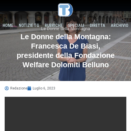
HOME
NOTIZIE TG
RUBRICHE
SPECIALI
DIRETTA
ARCHIVIO
Le Donne della Montagna
Le Donne della Montagna:
Francesca De Biasi,
presidente della Fondazione
Welfare Dolomiti Belluno
Redazione
Luglio 6, 2023