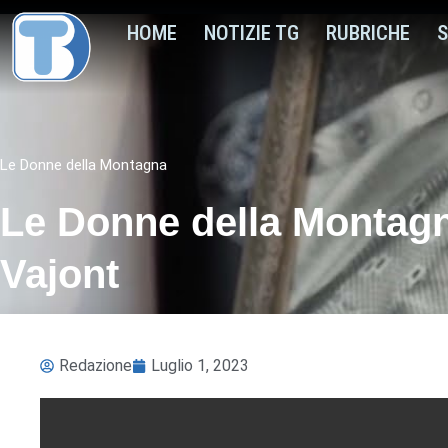
HOME
NOTIZIE TG
RUBRICHE
S
Le Donne della Montagna
Le Donne della Montagna:
Vajont
Redazione
Luglio 1, 2023