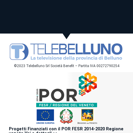
©2023 Telebelluno Srl Società Benefit – Partita IVA 00272790254
Progetti Finanziati con il POR FESR 2014-2020 Regione