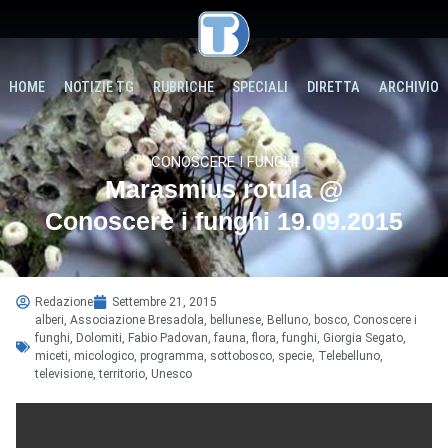
HOME
NOTIZIE TG
RUBRICHE
SPECIALI
DIRETTA
ARCHIVIO
CONOSCERE I FUNGHI
Marasmius rotula @
Conoscere i funghi 19.09.2015
Redazione
Settembre 21, 2015
alberi
,
Associazione Bresadola
,
bellunese
,
Belluno
,
bosco
,
Conoscere i
funghi
,
Dolomiti
,
Fabio Padovan
,
fauna
,
flora
,
funghi
,
Giorgia Segato
,
miceti
,
micologico
,
programma
,
sottobosco
,
specie
,
Telebelluno
,
televisione
,
territorio
,
Unesco