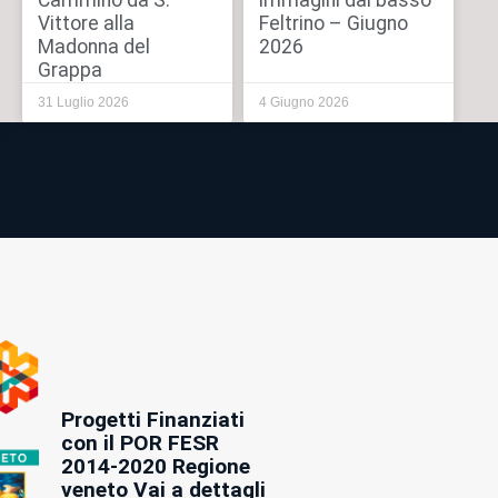
Cammino da S.
immagini dal basso
Vittore alla
Feltrino – Giugno
Madonna del
2026
Grappa
31 Luglio 2026
4 Giugno 2026
Progetti Finanziati
con il POR FESR
2014-2020 Regione
veneto Vai a dettagli