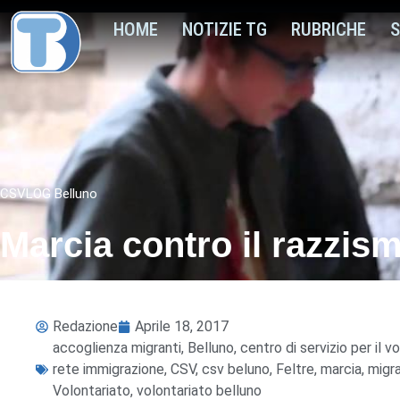
HOME
NOTIZIE TG
RUBRICHE
S
CSVLOG Belluno
Marcia contro il razzism
Redazione
Aprile 18, 2017
accoglienza migranti
,
Belluno
,
centro di servizio per il v
rete immigrazione
,
CSV
,
csv beluno
,
Feltre
,
marcia
,
migra
Volontariato
,
volontariato belluno