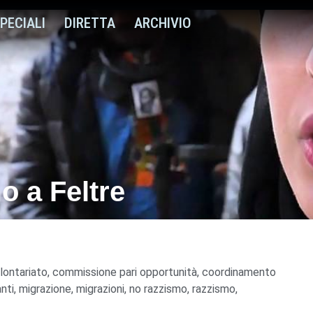
PECIALI
DIRETTA
ARCHIVIO
o a Feltre
olontariato
,
commissione pari opportunità
,
coordinamento
nti
,
migrazione
,
migrazioni
,
no razzismo
,
razzismo
,