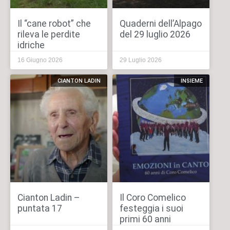
Il “cane robot” che
Quaderni dell’Alpago
rileva le perdite
del 29 luglio 2026
idriche
16 Giugno 2026
29 Luglio 2026
CIANTON LADIN
INSIEME
Cianton Ladin –
Il Coro Comelico
puntata 17
festeggia i suoi
primi 60 anni