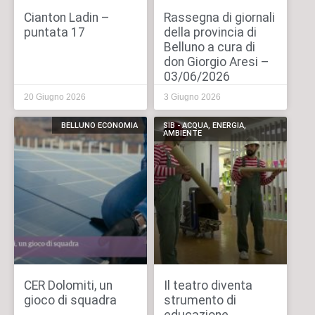
Cianton Ladin –
Rassegna di giornali
puntata 17
della provincia di
Belluno a cura di
don Giorgio Aresi –
03/06/2026
20 Giugno 2026
3 Giugno 2026
BELLUNO ECONOMIA
SIB - ACQUA, ENERGIA,
AMBIENTE
CER Dolomiti, un
Il teatro diventa
gioco di squadra
strumento di