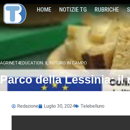
HOME
NOTIZIE TG
RUBRICHE
S
AGRINET4EDUCATION: IL FUTURO IN CAMPO
Parco della Lessinia: il 
Redazione
Luglio 30, 2024
Telebelluno