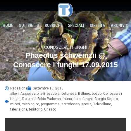
HOME
NOTIZIE TG
RUBRICHE
SPECIALI
DIRETTA
ARCHIVIO
CONOSCERE I FUNGHI
Phaeolus schweinzii @
Conoscere i funghi 17.09.2015
Redazione
Settembre 18, 2015
alberi
,
Associazione Bresadola
,
bellunese
,
Belluno
,
bosco
,
Conoscere i
funghi
,
Dolomiti
,
Fabio Padovan
,
fauna
,
flora
,
funghi
,
Giorgia Segato
,
miceti
,
micologico
,
programma
,
sottobosco
,
specie
,
Telebelluno
,
televisione
,
territorio
,
Unesco