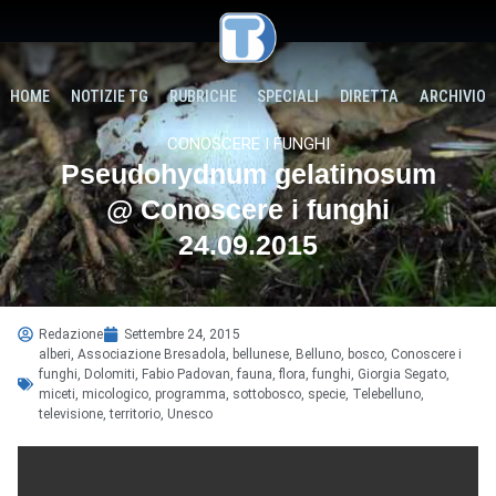
HOME
NOTIZIE TG
RUBRICHE
SPECIALI
DIRETTA
ARCHIVIO
CONOSCERE I FUNGHI
Pseudohydnum gelatinosum
@ Conoscere i funghi
24.09.2015
Redazione
Settembre 24, 2015
alberi
,
Associazione Bresadola
,
bellunese
,
Belluno
,
bosco
,
Conoscere i
funghi
,
Dolomiti
,
Fabio Padovan
,
fauna
,
flora
,
funghi
,
Giorgia Segato
,
miceti
,
micologico
,
programma
,
sottobosco
,
specie
,
Telebelluno
,
televisione
,
territorio
,
Unesco