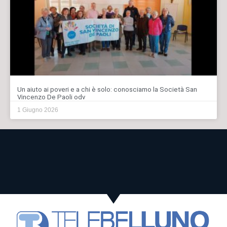
Un aiuto ai poveri e a chi è solo: conosciamo la Società San
Vincenzo De Paoli odv
1 Giugno 2026