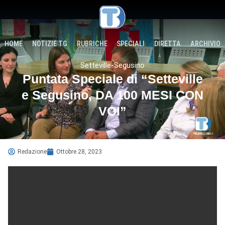
HOME
NOTIZIE TG
RUBRICHE
SPECIALI
DIRETTA
ARCHIVIO
Setteville-Segusino
Puntata Speciale di “Setteville
e Segusino, DA 100 MESI CON
VOI”
Redazione
Ottobre 28, 2023