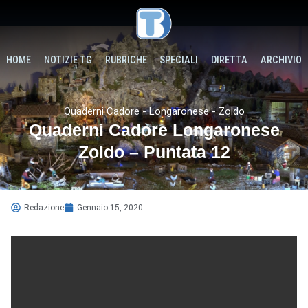
HOME
NOTIZIE TG
RUBRICHE
SPECIALI
DIRETTA
ARCHIVIO
Quaderni Cadore - Longaronese - Zoldo
Quaderni Cadore Longaronese
Zoldo – Puntata 12
Redazione
Gennaio 15, 2020