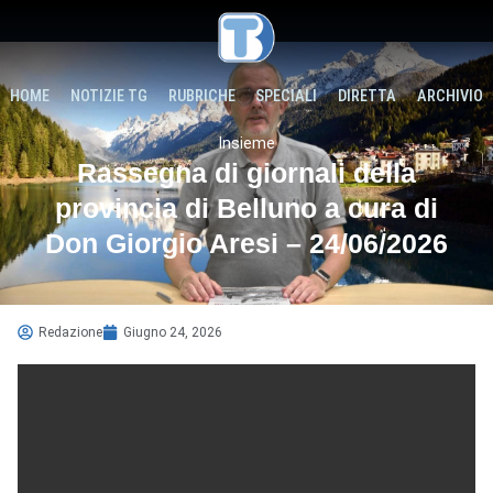
HOME
NOTIZIE TG
RUBRICHE
SPECIALI
DIRETTA
ARCHIVIO
Insieme
Rassegna di giornali della
provincia di Belluno a cura di
Don Giorgio Aresi – 24/06/2026
Redazione
Giugno 24, 2026