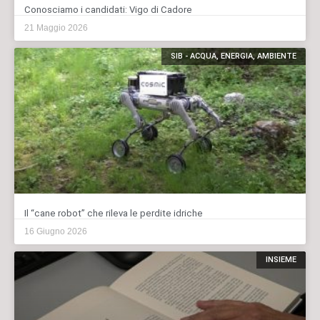
Conosciamo i candidati: Vigo di Cadore
21 Maggio 2026
SIB - ACQUA, ENERGIA, AMBIENTE
Il “cane robot” che rileva le perdite idriche
16 Giugno 2026
INSIEME