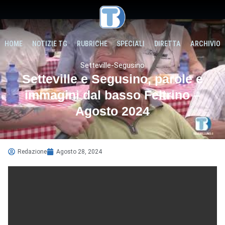
HOME
NOTIZIE TG
RUBRICHE
SPECIALI
DIRETTA
ARCHIVIO
Setteville-Segusino
Setteville e Segusino, parole e
immagini dal basso Feltrino –
Agosto 2024
Redazione
Agosto 28, 2024