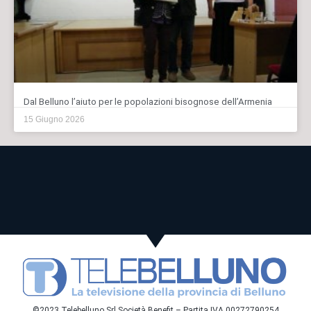
Dal Belluno l’aiuto per le popolazioni bisognose dell’Armenia
15 Giugno 2026
©2023 Telebelluno Srl Società Benefit – Partita IVA 00272790254