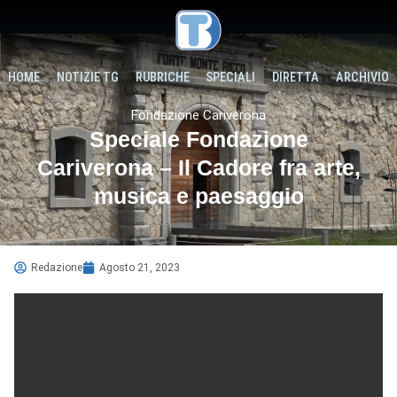
HOME
NOTIZIE TG
RUBRICHE
SPECIALI
DIRETTA
ARCHIVIO
Fondazione Cariverona
Speciale Fondazione
Cariverona – Il Cadore fra arte,
musica e paesaggio
Redazione
Agosto 21, 2023