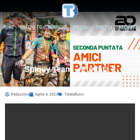
HOME
NOTIZIE TG
RUBRICHE
SPECIALI
DIRETTA
ARCHIVIO
Spiquy Team
Spiquy Team – Puntata 2
Redazione
Aprile 4, 2024
Telebelluno